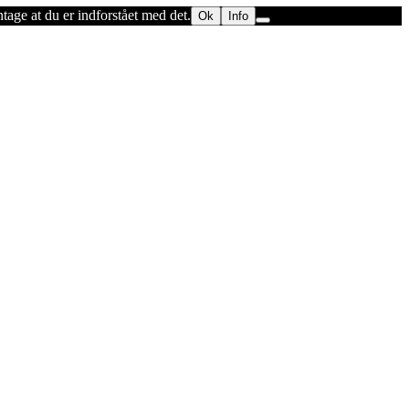
ntage at du er indforstået med det.
Ok
Info