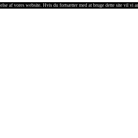
lse af vores website. Hvis du fortsætter med at bruge dette site vil vi a