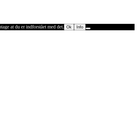
ntage at du er indforstået med det.
Ok
Info