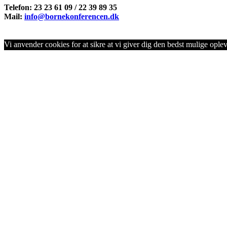
Telefon: 23 23 61 09 / 22 39 89 35
Mail:
info@bornekonferencen.dk
Vi anvender cookies for at sikre at vi giver dig den bedst mulige opleve