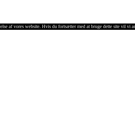
lse af vores website. Hvis du fortsætter med at bruge dette site vil vi a